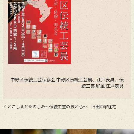
中野区伝統工芸保存会
中野区伝統工芸展、江戸表具、伝
統工芸
屏風
江戸表具
とこしえとたのしみ～伝統工芸の技と心～ 旧田中家住宅