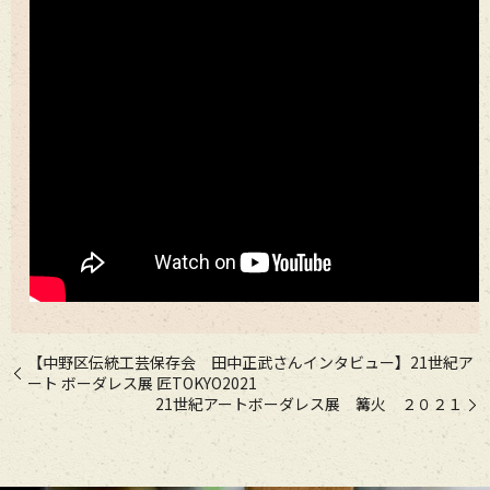
【中野区伝統工芸保存会 田中正武さんインタビュー】21世紀ア
ート ボーダレス展 匠TOKYO2021
21世紀アートボーダレス展 篝火 ２０２１